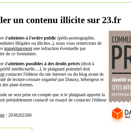
ler un contenu illicite sur 23.fr
re d'
atteintes à l'ordre public
(pédo-pornographie,
nduites illégales ou illicites..), nous vous remercions de
ler
immédiatement
une infraction éventuelle par
ire de ce formulaire.
re d'
atteintes possibles à des droits privés
(droit à
priété intellectuelle,...), le plaignant potentiel doit
ent
contacter l'éditeur du site internet ou du blog avant de
omité de lecture-censure organisé par Dataxy, hébergeur et
r des plate-formes.
de ne sera prise en compte que si le plaignant apporte la
oir préalablement contacté ou essayé de contacter l'éditeur
ite
: 2038202260
: